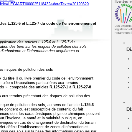
libertées
re
icle=LEGIARTI000025118432&dateTexte=20120329
icles L.125-6 et L.125-7 du code de l’environnement et
Les experts
législation 
notamment l'
application des articles L.125-6 et L.125-7 du
ation des tiers sur les risques de pollution des sols,
d’urbanisme et l’information des acquéreurs et
les risques de pollution des sols
V du titre II du livre premier du code de l’environnement
titulée « Dispositions particulières aux terrains
sols », composée des articles
R.125-27-1
à
R.125-27-8
es aux terrains présentant des risques de pollution des
isque de pollution des sols, au sens de l’article
L.125-6
e contient ou est susceptible de contenir, du fait
ances dont les caractéristiques physico-chimiques peuvent
ur l’hygiène, la santé et la salubrité publique, en
 provoqués en cas de changement de destination du terrain.
réfet définit l’établissement de zones d’information et
lution des sols sur la base des informations détenues par