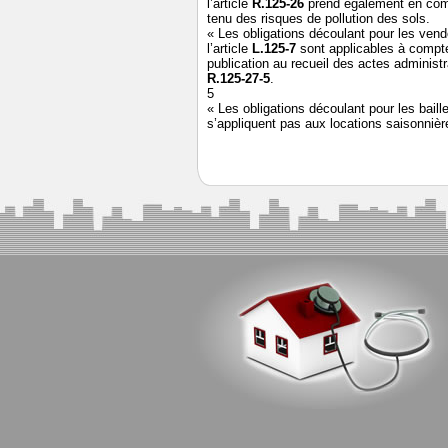
l’article
R.125-26
prend également en comp
tenu des risques de pollution des sols.
« Les obligations découlant pour les vende
l’article
L.125-7
sont applicables à compte
publication au recueil des actes administr
R.125-27-5
.
5
« Les obligations découlant pour les baille
s’appliquent pas aux locations saisonnièr