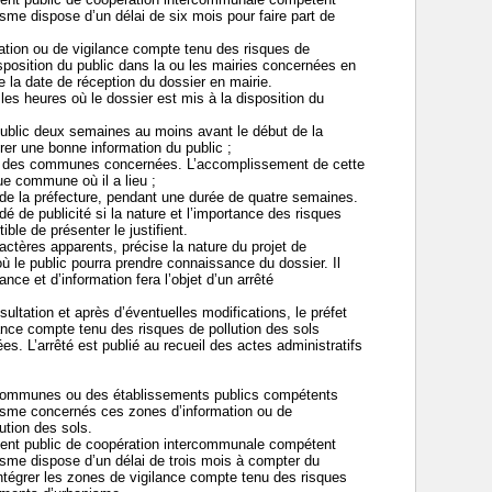
sme dispose d’un délai de six mois pour faire part de
ation ou de vigilance compte tenu des risques de
sposition du public dans la ou les mairies concernées en
e la date de réception du dossier en mairie.
et les heures où le dossier est mis à la disposition du
 public deux semaines au moins avant le début de la
rer une bonne information du public ;
ne des communes concernées. L’accomplissement de cette
que commune où il a lieu ;
t de la préfecture, pendant une durée de quatre semaines.
dé de publicité si la nature et l’importance des risques
ble de présenter le justifient.
ractères apparents, précise la nature du projet de
es où le public pourra prendre connaissance du dossier. Il
nce et d’information fera l’objet d’un arrêté
sultation et après d’éventuelles modifications, le préfet
lance compte tenu des risques de pollution des sols
s. L’arrêté est publié au recueil des actes administratifs
 communes ou des établissements publics compétents
nisme concernés ces zones d’information ou de
ution des sols.
ement public de coopération intercommunale compétent
isme dispose d’un délai de trois mois à compter du
intégrer les zones de vigilance compte tenu des risques