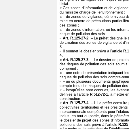
l’Etat.
« Ces zones d’information et de vigilance
du ministre chargé de l’environnement :
« – de zones de vigilance, où le niveau de
mise en oeuvre de précautions particuli
ces zones ;
« – de zones d’information, où les inform
risque de pollution des sols.
«
Art. R.125-27-2
. – Le préfet désigne le 
de création des zones de vigilance et d’in
3
« Il soumet le dossier prévu à l’article
R.1
4.
«
Art. R.125-27-3
. – Le dossier de projet
des risques de pollution des sols soumis à
comprend :
« – une note de présentation indiquant l
risques de pollution des sols compte-tenu
« – un ou plusieurs documents graphiques 
compte tenu des risques de pollution des 
« – lorsqu’elles sont connues, les éventue
définies à l’article
R.512-72-1
, à mettre e
construction.
«
Art. R.125-27-4
. – I. Le préfet consult
collectivités territoriales et les préside
intercommunale compétents pour l’élabora
inclus, en tout ou partie, dans le périmètr
le dossier de projet des zones d’informat
pollutions des sols prévu à l’article
R.125
« Le maire ou le président de l’établiss