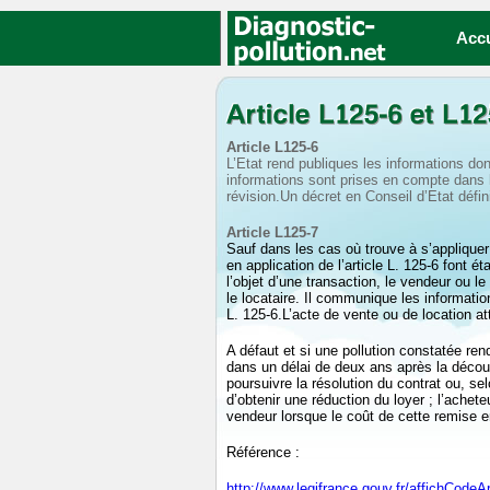
Alarme
Acc
Article L125-6
L’Etat rend publiques les informations don
informations sont prises en compte dans l
révision.Un décret en Conseil d’Etat défini
Article L125-7
Sauf dans les cas où trouve à s’appliquer 
en application de l’article L. 125-6 font ét
l’objet d’une transaction, le vendeur ou le 
le locataire. Il communique les informatio
L. 125-6.L’acte de vente ou de location a
A défaut et si une pollution constatée ren
dans un délai de deux ans après la découve
poursuivre la résolution du contrat ou, sel
d’obtenir une réduction du loyer ; l’achet
vendeur lorsque le coût de cette remise e
Référence :
http://www.legifrance.gouv.fr/affichCodeAr