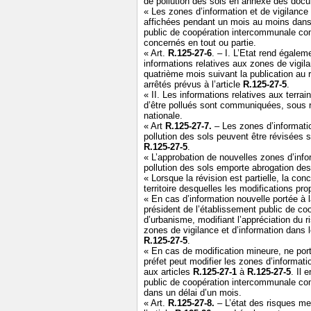
de pollution des sols en annexe des doc
« Les zones d’information et de vigilance 
affichées pendant un mois au moins dans
public de coopération intercommunale co
concernés en tout ou partie.
« Art.
R.125-27-6
. – I. L’Etat rend égalem
informations relatives aux zones de vigila
quatrième mois suivant la publication au 
arrêtés prévus à l’article
R.125-27-5
.
« II. Les informations relatives aux terra
d’être pollués sont communiquées, sous r
nationale.
« Art
R.125-27-7.
– Les zones d’informati
pollution des sols peuvent être révisées s
R.125-27-5
.
« L’approbation de nouvelles zones d’inf
pollution des sols emporte abrogation de
« Lorsque la révision est partielle, la c
territoire desquelles les modifications pr
« En cas d’information nouvelle portée à 
président de l’établissement public de c
d’urbanisme, modifiant l’appréciation du ri
zones de vigilance et d’information dans
R.125-27-5
.
« En cas de modification mineure, ne port
préfet peut modifier les zones d’informati
aux articles
R.125-27-1
à
R.125-27-5
. Il 
public de coopération intercommunale co
dans un délai d’un mois.
« Art.
R.125-27-8.
– L’état des risques me