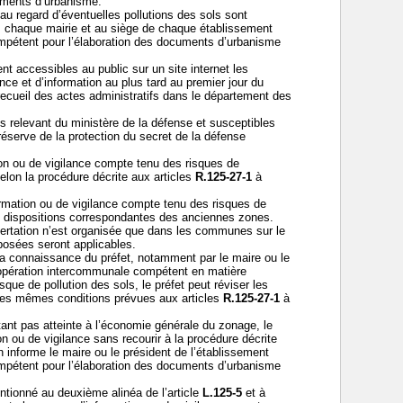
uments d’urbanisme.
au regard d’éventuelles pollutions des sols sont
 chaque mairie et au siège de chaque établissement
mpétent pour l’élaboration des documents d’urbanisme
ent accessibles au public sur un site internet les
nce et d’information au plus tard au premier jour du
recueil des actes administratifs dans le département des
ins relevant du ministère de la défense et susceptibles
éserve de la protection du secret de la défense
on ou de vigilance compte tenu des risques de
elon la procédure décrite aux articles
R.125-27-1
à
ormation ou de vigilance compte tenu des risques de
s dispositions correspondantes des anciennes zones.
oncertation n’est organisée que dans les communes sur le
oposées seront applicables.
la connaissance du préfet, notamment par le maire ou le
oopération intercommunale compétent en matière
sque de pollution des sols, le préfet peut réviser les
 les mêmes conditions prévues aux articles
R.125-27-1
à
ant pas atteinte à l’économie générale du zonage, le
on ou de vigilance sans recourir à la procédure décrite
en informe le maire ou le président de l’établissement
mpétent pour l’élaboration des documents d’urbanisme
ntionné au deuxième alinéa de l’article
L.125-5
et à