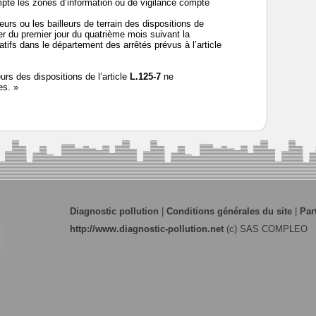
te les zones d’information ou de vigilance compte
urs ou les bailleurs de terrain des dispositions de
r du premier jour du quatrième mois suivant la
atifs dans le département des arrêtés prévus à l’article
urs des dispositions de l’article
L.125-7
ne
es. »
Diagnostic pollution
|
Conditions générales du site
|
Par
http://www.diagnostic-pollution.net
(c) SAS COMPLEO