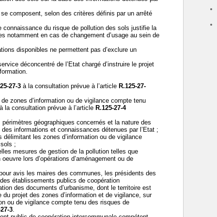
 se composent, selon des critères définis par un arrêté
 connaissance du risque de pollution des sols justifie la
ères notamment en cas de changement d’usage au sein de
ations disponibles ne permettent pas d’exclure un
service déconcentré de l’Etat chargé d’instruire le projet
formation.
25-27-3
à la consultation prévue à l’article
R.125-27-
s de zones d’information ou de vigilance compte tenu
 la consultation prévue à l’article
R.125-27-4
es périmètres géographiques concernés et la nature des
 des informations et connaissances détenues par l’Etat ;
délimitant les zones d’information ou de vigilance
sols ;
lles mesures de gestion de la pollution telles que
n oeuvre lors d’opérations d’aménagement ou de
e pour avis les maires des communes, les présidents des
nts des établissements publics de coopération
tion des documents d’urbanisme, dont le territoire est
e du projet des zones d’information et de vigilance, sur
ion ou de vigilance compte tenu des risques de
-27-3
.
ement public de coopération intercommunale compétent