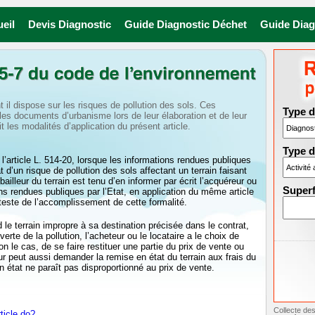
ueil
Devis Diagnostic
Guide Diagnostic Déchet
Guide Diag
t il dispose sur les risques de pollution des sols. Ces
Type d
es documents d’urbanisme lors de leur élaboration et de leur
t les modalités d’application du présent article.
Type d
l’article L. 514-20, lorsque les informations rendues publiques
at d’un risque de pollution des sols affectant un terrain faisant
bailleur du terrain est tenu d’en informer par écrit l’acquéreur ou
Superf
ns rendues publiques par l’Etat, en application du même article
tteste de l’accomplissement de cette formalité.
d le terrain impropre à sa destination précisée dans le contrat,
rte de la pollution, l’acheteur ou le locataire a le choix de
on le cas, de se faire restituer une partie du prix de vente ou
eur peut aussi demander la remise en état du terrain aux frais du
n état ne paraît pas disproportionné au prix de vente.
Collecte des
ticle.do?