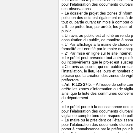
pour l’élaboration des documents d’urbani
ses observations.
« Le dossier de projet des zones d’inform
pollution des sols est également mis à di
tout ou partie durant un mois à compter d
« II. Le préfet fixe, par arrêté, les jours 
public.
« Un avis au public est affiché ou rendu
consultation du public, de manière à assu
« 1° Par affichage à la mairie de chacu
formalité est certifié par le maire de cha
« 2° Par mise en ligne sur le site interne
« Le préfet peut prescrire tout autre procé
ou inconvénients que le projet est suscepti
« Cet avis au public, qui est publié en ca
l’installation, le lieu, les jours et horair
précise que la création des zones de vigila
préfectoral.
« Art.
R.125-27-5.
– A l’issue de cette con
arrête les zones d’information ou de vigi
ainsi que la liste des communes concernée
du département.
4
« Le préfet porte à la connaissance des
pour l’élaboration des documents d’urba
vigilance compte tenu des risques de poll
« Le maire ou le président de l’établiss
pour l’élaboration des documents d’urban
porter à connaissance par le préfet pour 