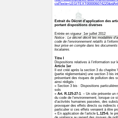
cidTexte=LEGITEXT000006074220&idArt
Extrait du Décret d’application des art
portant dispositions diverses
Entrée en vigueur :1er juillet 2012
Notice : Le décret décrit les modalités d’
code de l’environnement relatifs à l’inform
leur prise en compte dans les documents 
locataires.
Titre I
Dispositions relatives à l’information sur 
Article 1er
Il est créé après la section 3 du chapitre 
(partie réglementaire) une section 3 bis in
présentant des risques de pollution des 
ainsi rédigés :
« Section 3 bis : Dispositions particulièr
sols
«
Art. R.125-27-1
. – Un site présente un r
du code de l’environnement, lorsque ce sit
d’activités humaines passées, des subst
provoquer des effets directs ou indirects s
particulier si ces effets venaient à être
« En application de l’article
L.125-6
, le p
de vigilance au regard des risques de pol